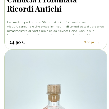
Ricordi Antichi
La candela profumata "Ricordi Antichi" si trasforma in un
viaggio sensoriale che evoca immagini di tempi passati, creando
un'atmosfera di nostalgia e calda rievocazione. Con la sua
fragranza unica e coinvolgente, questa candela è perfetta per
creare un'atmosfera intima e suggestiva, ricreando l'aura di una
24,90 €
Scopri →
vecchia casa di famiglia o di un luogo carico di storie e ricordi.