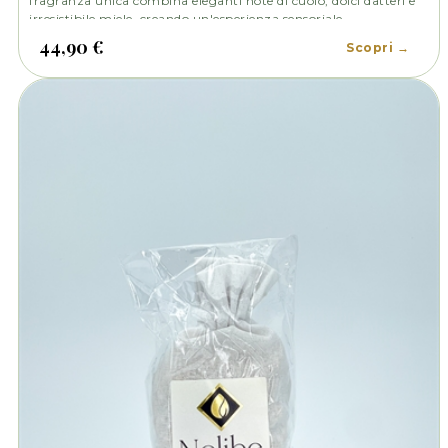
fragranza unica combina eleganti note di cuoio, dolci datteri e
irresistibile miele, creando un'esperienza sensoriale
indimenticabile.
44,90 €
Scopri →