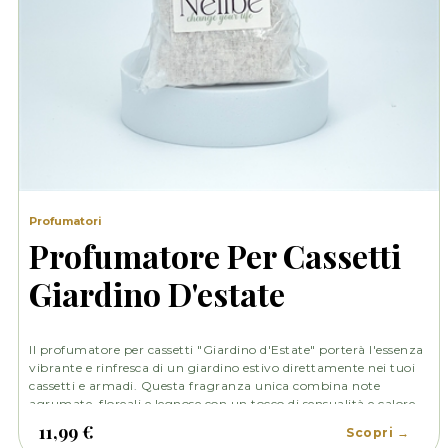
Profumatori
Profumatore Per Cassetti
Giardino D'estate
Il profumatore per cassetti "Giardino d'Estate" porterà l'essenza
vibrante e rinfresca di un giardino estivo direttamente nei tuoi
cassetti e armadi. Questa fragranza unica combina note
agrumate, floreali e legnose con un tocco di sensualità e calore,
creando un'atmosfera incantevole e accogliente.
11,99 €
Scopri →