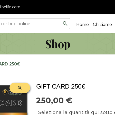
ibelife.com
search
Home
Chi siamo
Shop
ARD 250€
GIFT CARD 250€
zoom_in
250,00 €
Seleziona la quantità qui sotto