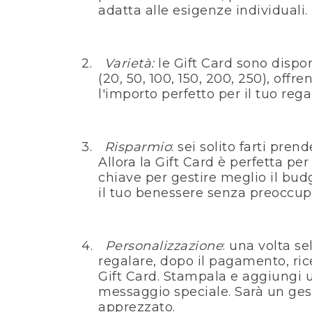
adatta alle esigenze individuali.
2.
Varietà:
le Gift Card sono dispo
(20, 50, 100, 150, 200, 250), offre
l'importo perfetto per il tuo rega
3.
Risparmio
: sei solito farti pre
Allora la Gift Card è perfetta per 
chiave per gestire meglio il budg
il ​​tuo benessere senza preoccup
4.
Personalizzazione
: una volta s
regalare, dopo il pagamento, ric
Gift Card. Stampala e aggiungi 
messaggio speciale. Sarà un ges
apprezzato.