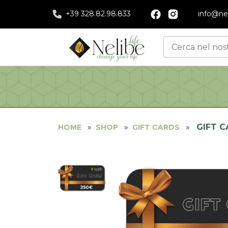
+39 328.82.98.833
info@nel
GIFT C
SHOP
GIFT CARDS
HOME