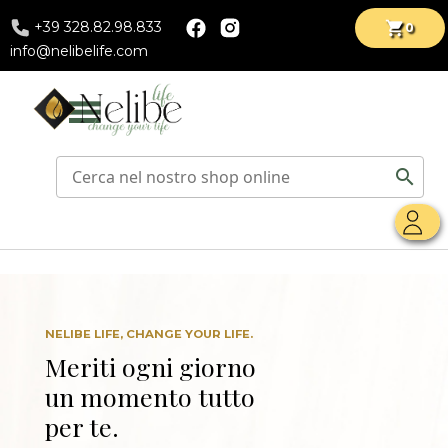
>
+39 328.82.98.833
shopping_cart
0
info@nelibelife.com
menu
search
NELIBE LIFE, CHANGE YOUR LIFE.
Meriti ogni giorno
un momento tutto
per te.