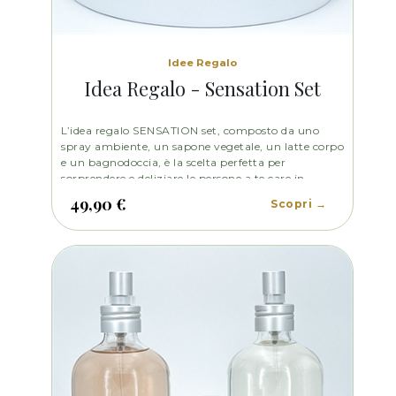
Idee Regalo
Idea Regalo - Sensation Set
L’idea regalo SENSATION set, composto da uno
spray ambiente, un sapone vegetale, un latte corpo
e un bagnodoccia, è la scelta perfetta per
sorprendere e deliziare le persone a te care in
qualsiasi momento. Le note floreali della camelia si
49,90 €
Scopri →
fondono armoniosamente con l'energizzante
aroma del pompelmo, creando una sinfonia
olfattiva che dona freschezza e vitalità.