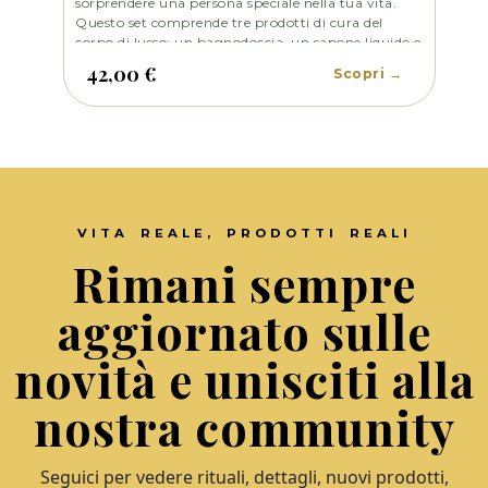
sorprendere una persona speciale nella tua vita.
Questo set comprende tre prodotti di cura del
corpo di lusso: un bagnodoccia, un sapone liquido e
un latte corpo. Ogni prodotto è formulato con
42,00 €
Scopri →
ingredienti di alta qualità per fornire una cura
delicata e idratante per la pelle.
VITA REALE, PRODOTTI REALI
Rimani sempre
aggiornato sulle
novità e unisciti alla
nostra community
Seguici per vedere rituali, dettagli, nuovi prodotti,