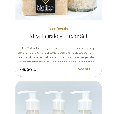
Idee Regalo
Idea Regalo - Luxor Set
Il LUXOR set è il regalo perfetto per coccolarsi o per
sorprendere una persona speciale. Questo set è
composto da un latte corpo, un sapone vegetale,
un bagnodoccia e sali da bagno. Ogni prodotto è
formulato con ingredienti di alta qualità per
69,90 €
Scopri →
nutrire e idratare la pelle, lasciandola morbida,
vellutata: Inoltre, il set è arricchito con una
fragranza irresistibile che renderà la tua pelle
profumata.