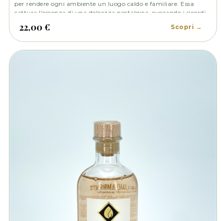
per rendere ogni ambiente un luogo caldo e familiare. Essa
cattura l'essenza di una dolcezza nostalgica, evocando i ricordi
di deliziose pietanze preparate con amore e passione dalla
22,00 €
Scopri →
nonna.