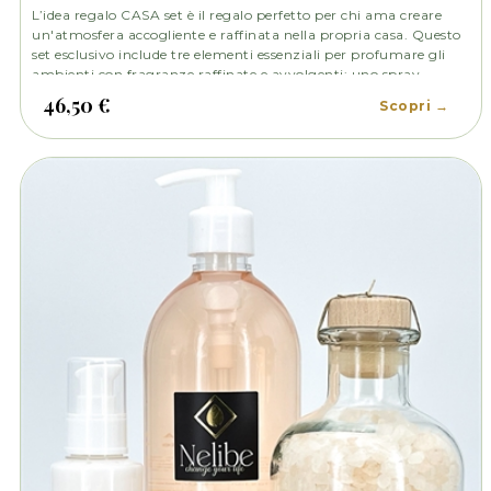
L’idea regalo CASA set è il regalo perfetto per chi ama creare
un'atmosfera accogliente e raffinata nella propria casa. Questo
set esclusivo include tre elementi essenziali per profumare gli
ambienti con fragranze raffinate e avvolgenti: uno spray
ambiente, un diffusore ambiente e un'acqua profumata per
46,50 €
Scopri →
tessuti.