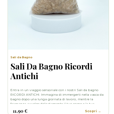
Sali da Bagno
Sali Da Bagno Ricordi
Antichi
Entra in un viaggio sensoriale con i nostri Sali da bagno
RICORDI ANTICHI. Immagina di immergerti nella vasca da
bagno dopo una lunga giornata di lavoro, mentre la
fragranza avvolge delicatamente il tuo corpo e la tua
mente. Oppure, immagina di trascorrere un fine settimana
11,90 €
Scopri →
in una splendida casa colonica di campagna.