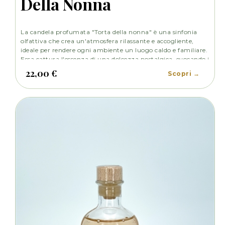
Della Nonna
La candela profumata "Torta della nonna" è una sinfonia
olfattiva che crea un'atmosfera rilassante e accogliente,
ideale per rendere ogni ambiente un luogo caldo e familiare.
Essa cattura l'essenza di una dolcezza nostalgica, evocando i
ricordi di deliziose pietanze preparate con amore e passione
22,00 €
Scopri →
dalla nonna.