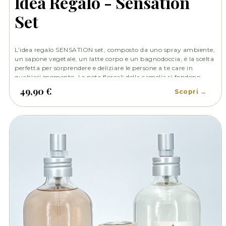
Idea Regalo - Sensation
Set
L’idea regalo SENSATION set, composto da uno spray ambiente,
un sapone vegetale, un latte corpo e un bagnodoccia, è la scelta
perfetta per sorprendere e deliziare le persone a te care in
qualsiasi momento. Le note floreali della camelia si fondono
armoniosamente con l'energizzante aroma del pompelmo,
49,90 €
Scopri →
creando una sinfonia olfattiva che dona freschezza e vitalità.