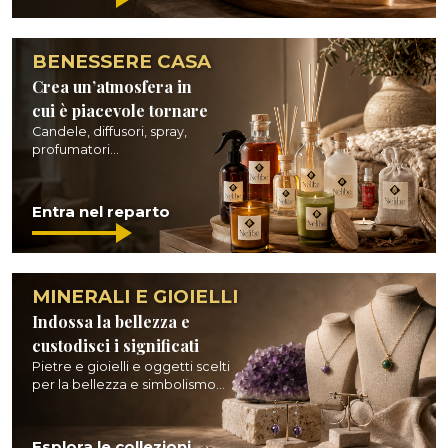
BENESSERE CASA
Crea un’atmosfera in
cui è piacevole tornare
Candele, diffusori, spray,
profumatori...
Entra nel reparto
MINERALI E GIOIELLI
Indossa la bellezza e
custodisci i significati
Pietre e gioielli e oggetti scelti
per la bellezza e simbolismo...
Esplora le collezioni