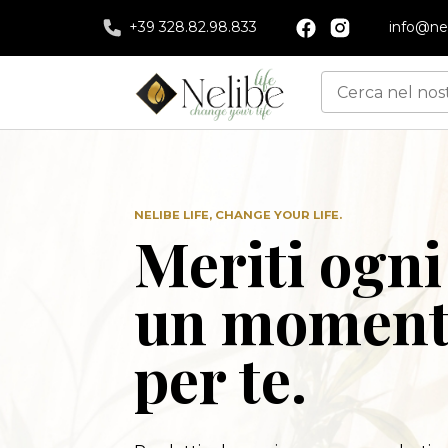
+39 328.82.98.833
info@nel
NELIBE LIFE, CHANGE YOUR LIFE.
Meriti ogni
un momento
per te.