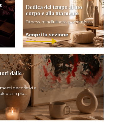
e
Dedica del tempo al tuo
corpo e alla tua mente
Fitness, mindfullness, portamento...
Scopri la sezione
uori dalle
ementi decorativi e
lcosa in più...