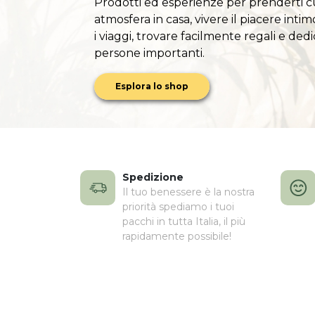
Prodotti ed esperienze per prenderti c
atmosfera in casa, vivere il piacere intim
i viaggi, trovare facilmente regali e ded
persone importanti.
Esplora lo shop
Spedizione
Il tuo benessere è la nostra
priorità spediamo i tuoi
pacchi in tutta Italia, il più
rapidamente possibile!