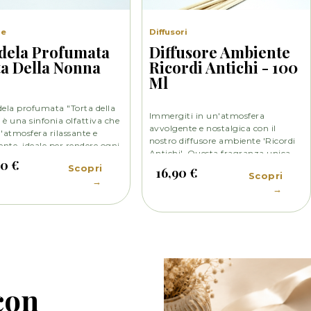
le
Diffusori
dela Profumata
Diffusore Ambiente
a Della Nonna
Ricordi Antichi - 100
Ml
ela profumata "Torta della
Immergiti in un'atmosfera
è una sinfonia olfattiva che
avvolgente e nostalgica con il
'atmosfera rilassante e
nostro diffusore ambiente 'Ricordi
ente, ideale per rendere ogni
Antichi'. Questa fragranza unica
te un luogo caldo e
00 €
combina eleganti note di cuoio,
Scopri
16,90 €
re. Essa cattura l'essenza di
Scopri
dolci datteri e irresistibile miele,
→
lcezza nostalgica, evocando
→
creando un'esperienza sensoriale
i di deliziose pietanze
indimenticabile.
ate con amore e passione
onna.
 con