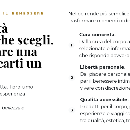
Nelibe rende più semplice 
 IL BENESSERE
trasformare momenti ordina
tà
he scegli.
Cura concreta.
Dalla cura del corpo a
are una
1
selezionate e informazi
che risponde davvero 
carti un
Libertà personale.
Dal piacere personale 
2
per il benessere intim
tta, il profumo
vivere con discrezion
n’esperienza
Qualità accessibile.
Prodotti per il corpo, pe
, bellezza e
3
esperienze e viaggi sc
tra qualità, estetica, 