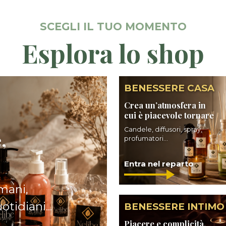
SCEGLI IL TUO MOMENTO
Esplora lo shop
BENESSERE CASA
Crea un’atmosfera in
cui è piacevole tornare
Candele, diffusori, spray,
,
profumatori...
Entra nel reparto
 mani,
tidiani...
BENESSERE INTIMO
Piacere e complicità,