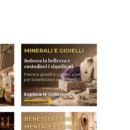
MINERALI E GIOIELLI
Indossa la bellezza e
custodisci i significati
Pietre e gioielli e oggetti scelti
per la bellezza e simbolismo...
Esplora le collezioni
BENESSERE FISICO,
MENTALE E CORSI