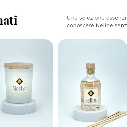
mati
Una selezione essenzia
conoscere Nelibe senza
i