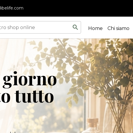
ibelife.com
search
Home
Chi siamo
 giorno
 tutto