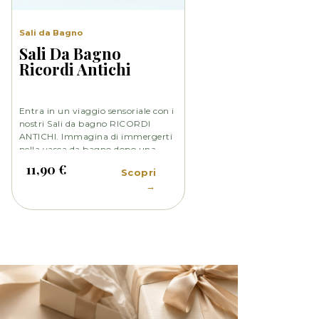
Sali da Bagno
Sali Da Bagno
Ricordi Antichi
Entra in un viaggio sensoriale con i
nostri Sali da bagno RICORDI
ANTICHI. Immagina di immergerti
nella vasca da bagno dopo una
lunga giornata di lavoro, mentre la
11,90 €
Scopri
fragranza avvolge delicatamente il
→
tuo corpo e la tua mente. Oppure,
immagina di trascorrere un fine
settimana in una splendida casa
colonica di campagna.