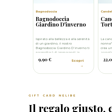
Bagnodoccia
Cande
Bagnodoccia
Can
Giardino D'inverno
Tort
Ispirato alla bellezza e alla serenità
La cand
di un giardino, il nostro
nonna" 
Bagnodoccia Giardino D’inverno ti
crea un
permetterà di immergerti in
accogli
un’esperienza sensoriale unica. La
ambien
9,90 €
22,
Scopri
sua fragranza avvolgente ti farà
familia
→
sentire come se fossi circondata da
una do
una foresta di agrumi e fiori.
i ricord
prepar
dalla n
GIFT CARD NELIBE
Il regalo giusto,