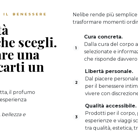
Nelibe rende più semplice 
 IL BENESSERE
trasformare momenti ordina
tà
he scegli.
Cura concreta.
Dalla cura del corpo a
are una
1
selezionate e informazi
che risponde davvero 
carti un
Libertà personale.
Dal piacere personale 
2
per il benessere intim
tta, il profumo
vivere con discrezion
n’esperienza
Qualità accessibile.
Prodotti per il corpo, pe
, bellezza e
3
esperienze e viaggi sc
tra qualità, estetica, 