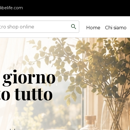
ibelife.com
search
Home
Chi siamo
 giorno
 tutto