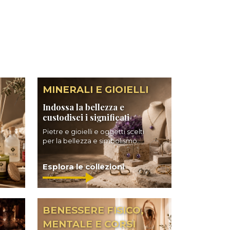
MINERALI E GIOIELLI
Indossa la bellezza e
custodisci i significati
Pietre e gioielli e oggetti scelti
per la bellezza e simbolismo...
Esplora le collezioni
BENESSERE FISICO,
MENTALE E CORSI