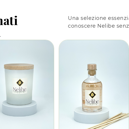
mati
Una selezione essenzia
conoscere Nelibe senza
i