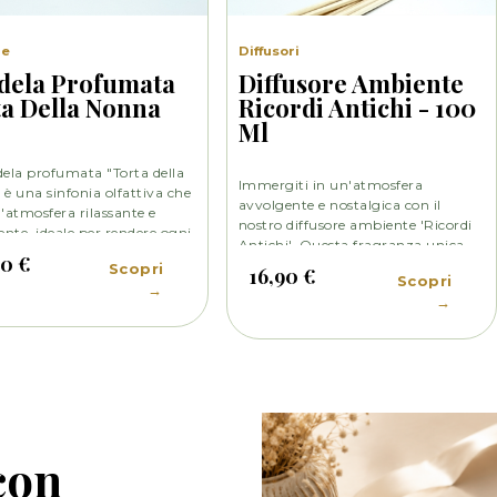
le
Diffusori
dela Profumata
Diffusore Ambiente
a Della Nonna
Ricordi Antichi - 100
Ml
ela profumata "Torta della
Immergiti in un'atmosfera
è una sinfonia olfattiva che
avvolgente e nostalgica con il
'atmosfera rilassante e
nostro diffusore ambiente 'Ricordi
ente, ideale per rendere ogni
Antichi'. Questa fragranza unica
te un luogo caldo e
00 €
combina eleganti note di cuoio,
Scopri
16,90 €
re. Essa cattura l'essenza di
Scopri
dolci datteri e irresistibile miele,
→
lcezza nostalgica, evocando
→
creando un'esperienza sensoriale
i di deliziose pietanze
indimenticabile.
ate con amore e passione
onna.
 con