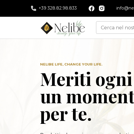
+39 328.82.98.833
info@nel
NELIBE LIFE, CHANGE YOUR LIFE.
Meriti ogni
un momento
per te.