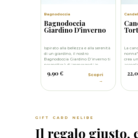
Bagnodoccia
Cande
Bagnodoccia
Can
Giardino D'inverno
Tort
Ispirato alla bellezza e alla serenità
La cand
di un giardino, il nostro
nonna" 
Bagnodoccia Giardino D’inverno ti
crea un
permetterà di immergerti in
accogli
un’esperienza sensoriale unica. La
ambien
9,90 €
22,
Scopri
sua fragranza avvolgente ti farà
familia
→
sentire come se fossi circondata da
una do
una foresta di agrumi e fiori.
i ricord
prepar
dalla n
GIFT CARD NELIBE
Il regalo giusto,