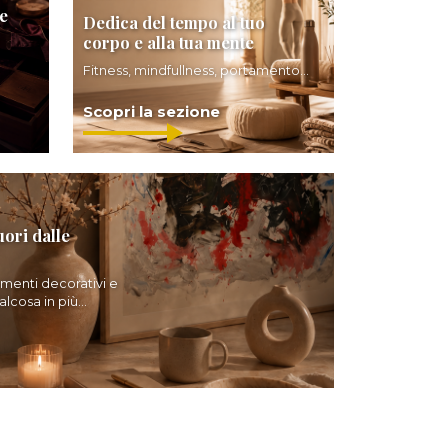
e
Dedica del tempo al tuo
corpo e alla tua mente
Fitness, mindfullness, portamento...
Scopri la sezione
uori dalle
ementi decorativi e
lcosa in più...