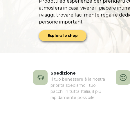
Prodotti ed esperienze per prenderti c
atmosfera in casa, vivere il piacere intim
i viaggi, trovare facilmente regali e ded
persone importanti.
Esplora lo shop
Spedizione
Il tuo benessere è la nostra
priorità spediamo i tuoi
pacchi in tutta Italia, il più
rapidamente possibile!