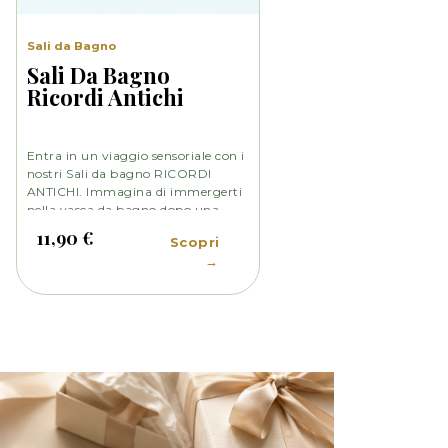
Sali da Bagno
Sali Da Bagno
Ricordi Antichi
Entra in un viaggio sensoriale con i
nostri Sali da bagno RICORDI
ANTICHI. Immagina di immergerti
nella vasca da bagno dopo una
lunga giornata di lavoro, mentre la
11,90 €
Scopri
fragranza avvolge delicatamente il
→
tuo corpo e la tua mente. Oppure,
immagina di trascorrere un fine
settimana in una splendida casa
colonica di campagna.