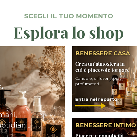
SCEGLI IL TUO MOMENTO
Esplora lo shop
BENESSERE CASA
Crea un’atmosfera in
cui è piacevole tornare
Candele, diffusori, spray,
,
profumatori...
Entra nel reparto
 mani,
tidiani...
BENESSERE INTIMO
Piacere e complicità,