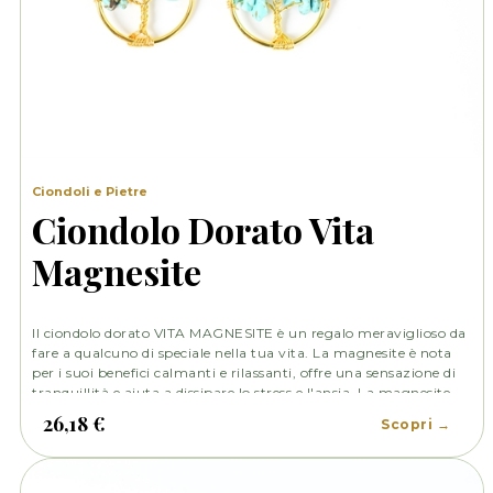
Ciondoli e Pietre
Ciondolo Dorato Vita
Magnesite
Il ciondolo dorato VITA MAGNESITE è un regalo meraviglioso da
fare a qualcuno di speciale nella tua vita. La magnesite è nota
per i suoi benefici calmanti e rilassanti, offre una sensazione di
tranquillità e aiuta a dissipare lo stress e l'ansia. La magnesite
promuove la pace interiore, l'equilibrio emotivo e la connessione
26,18 €
Scopri →
con la propria spiritualità.