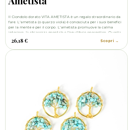
Ametista
ll Ciondolo dorato VITA AMETISTA è un regalo straordinario da
fare. L'ametista (o quarzo viola) è conosciuta per i suoi benefici
per la mente e per il corpo. L'ametista promuove la calma
interiore, la chiarezza mentale e l'equilibrio energetico. Questa
pietra preziosa è ammirata per le sue proprietà protettive e per
26,18 €
Scopri →
la sua capacità di alleviare lo stress, ridurre il mal di testa, utile
contro l’insonnia e aiuta la circolazione.