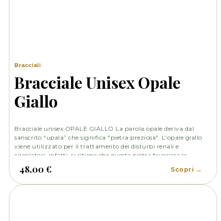
Bracciali
Bracciale Unisex Opale
Giallo
Bracciale unisex OPALE GIALLO La parola opale deriva dal
sanscrito “upala” che significa "pietra preziosa". L'opale giallo
viene utilizzato per il trattamento dei disturbi renali e
circolatori; infatti, si ritiene che questa pietra favorisca la
circolazione dei liquidi nel corpo.
48,00 €
Scopri →