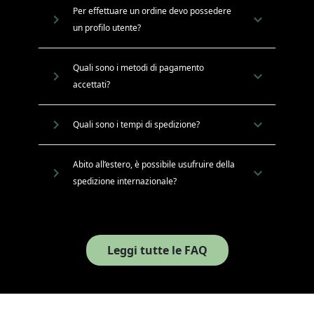
Per effettuare un ordine devo possedere
navigate_next
un profilo utente?
Quali sono i metodi di pagamento
navigate_next
accettati?
navigate_next
Quali sono i tempi di spedizione?
Abito all’estero, è possibile usufruire della
navigate_next
spedizione internazionale?
Leggi tutte le FAQ