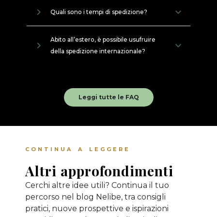
navigate_next
Quali sono i tempi di spedizione?
Abito all’estero, è possibile usufruire
navigate_next
della spedizione internazionale?
Leggi tutte le FAQ
CONTINUA A LEGGERE
Altri approfondimenti
Cerchi altre idee utili? Continua il tuo
percorso nel blog Nelibe, tra consigli
pratici, nuove prospettive e ispirazioni