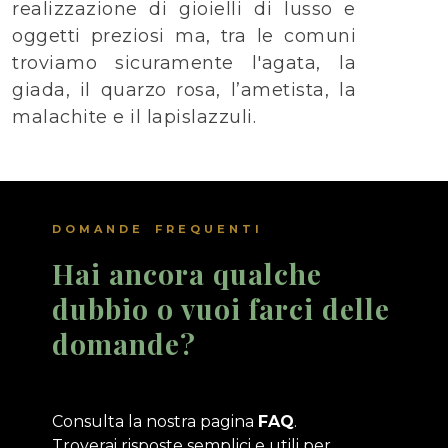
realizzazione di gioielli di lusso e
oggetti preziosi ma, tra le comuni
troviamo sicuramente l'agata, la
giada, il quarzo rosa, l’ametista, la
malachite e il lapislazzuli.
DOMANDE FREQUENTI
Hai ancora qualche
dubbio o vuoi farci delle
domande?
Consulta la nostra pagina
FAQ
.
Troverai risposte semplici e utili per