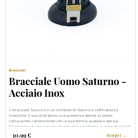
Bracciali
Bracciale Uomo Saturno -
Acciaio Inox
Il bracciale Saturno è un simbolo di fascino e raffinatezza
maschile. Il suo stile dona una presenza decisa al polso,
catturando l'attenzione con la sua forma audace e decisa.
Realizzato in acciaio inox duraturo e resistente, questo bracciale
combina eleganza e robustezza, rappresentando la personalità
30,99 €
Scopri →
intraprendente e avventurosa dell'uomo moderno.