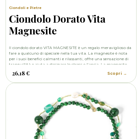
Ciondoli e Pietre
Ciondolo Dorato Vita
Magnesite
Il ciondolo dorato VITA MAGNESITE è un regalo meraviglioso da
fare a qualcuno di speciale nella tua vita. La magnesite è nota
per i suoi benefici calmanti e rilassanti, offre una sensazione di
tranquillità e aiuta a dissipare lo stress e l'ansia. La magnesite
promuove la pace interiore, l'equilibrio emotivo e la connessione
26,18 €
Scopri →
con la propria spiritualità.