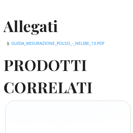
Allegati
GUIDA_MISURAZIONE_POLSO_-_NELIBE_13.PDF
attach_file
PRODOTTI
CORRELATI