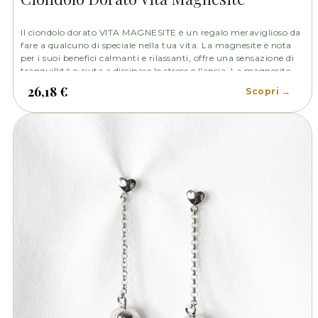
Il ciondolo dorato VITA MAGNESITE è un regalo meraviglioso da
fare a qualcuno di speciale nella tua vita. La magnesite è nota
per i suoi benefici calmanti e rilassanti, offre una sensazione di
tranquillità e aiuta a dissipare lo stress e l'ansia. La magnesite
promuove la pace interiore, l'equilibrio emotivo e la connessione
26,18 €
Scopri →
con la propria spiritualità.