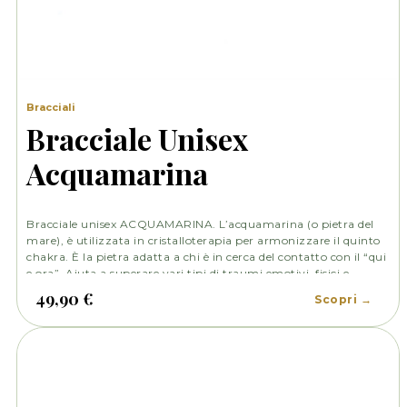
Bracciali
Bracciale Unisex
Acquamarina
Bracciale unisex ACQUAMARINA. L’acquamarina (o pietra del
mare), è utilizzata in cristalloterapia per armonizzare il quinto
chakra. È la pietra adatta a chi è in cerca del contatto con il “qui
e ora”. Aiuta a superare vari tipi di traumi emotivi, fisici e
spirituali.
49,90 €
Scopri →