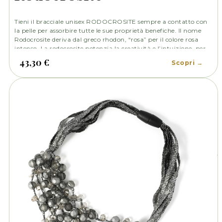
Tieni il bracciale unisex RODOCROSITE sempre a contatto con
la pelle per assorbire tutte le sue proprietà benefiche. Il nome
Rodocrosite deriva dal greco rhodon, “rosa” per il colore rosa
intenso. La rodocrosite potenzia la creatività e l’intuizione, per
questo è ottima per gli artisti. Promuove lo spirito d’iniziativa.
43,30 €
Scopri →
Inoltre, favorisce il flusso di energia verso il cervello.