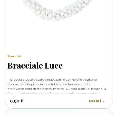
Bracciali
Bracciale Luce
Il bracciale Luce è stato creato per le donne che vogliono
abbracciare la propria luce interiore e lasciare che brilli
attraverso ogni gesto e movimento. Questo gioiello incarna la
forza, la determinazione e la bellezza unica di ogni donna.
Condividi questo gioiello con le donne che ami, ispirandole a
9,90 €
Scopri →
trovare la loro luce e a irradiarla nel mondo.