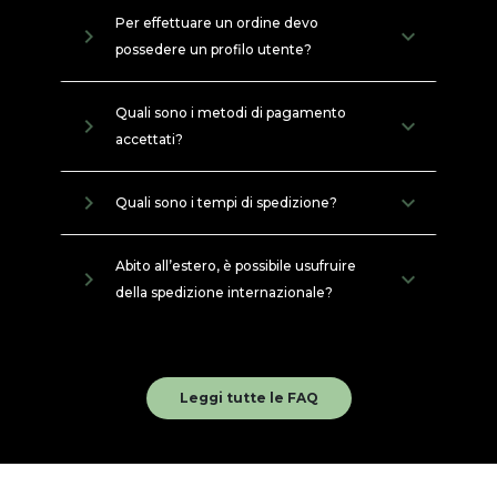
Per effettuare un ordine devo
navigate_next
possedere un profilo utente?
Quali sono i metodi di pagamento
navigate_next
accettati?
navigate_next
Quali sono i tempi di spedizione?
Abito all’estero, è possibile usufruire
navigate_next
della spedizione internazionale?
Leggi tutte le FAQ